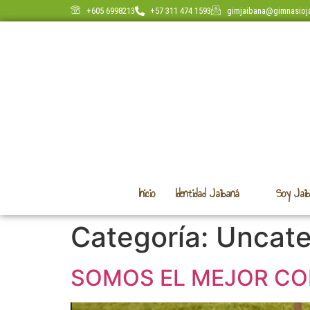
+605 6998213
+57 311 474 1593
gimjaibana@gimnasioj
Inicio
Identidad Jaibaná
Soy Jai
Categoría:
Uncate
SOMOS EL MEJOR CO