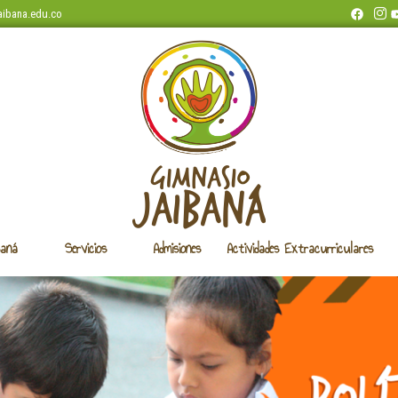
aibana.edu.co
baná
Servicios
Admisiones
Actividades Extracurriculares